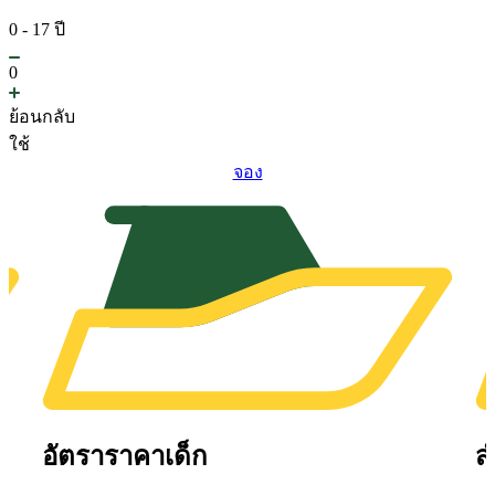
0 - 17 ปี
0
ย้อนกลับ
ใช้
จอง
อัตราราคาเด็ก
ส