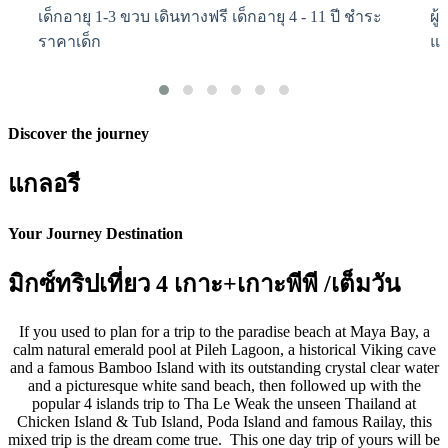
เด็กอายุ 1-3 ขวบ เดินทางฟรี เด็กอายุ 4 - 11 ปี ชำระ
ผู
ราคาเด็ก
แน
Discover the journey
แกลอรี
Your Journey Destination
มิกซ์ทริปเที่ยว 4 เกาะ+เกาะพีพี /เต็มวัน
If you used to plan for a trip to the paradise beach at Maya Bay, a
calm natural emerald pool at Pileh Lagoon, a historical Viking cave
and a famous Bamboo Island with its outstanding crystal clear water
and a picturesque white sand beach, then followed up with the
popular 4 islands trip to Tha Le Weak the unseen Thailand at
Chicken Island & Tub Island, Poda Island and famous Railay, this
mixed trip is the dream come true. This one day trip of yours will be