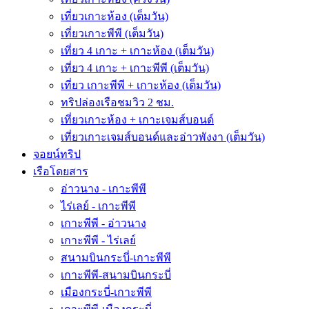
เที่ยวเกาะห้อง (เต็มวัน)
เที่ยวเกาะพีพี (เต็มวัน)
เที่ยว 4 เกาะ + เกาะห้อง (เต็มวัน)
เที่ยว 4 เกาะ + เกาะพีพี (เต็มวัน)
เที่ยว เกาะพีพี + เกาะห้อง (เต็มวัน)
ทริปล่องเรือชมวิว 2 ชม.
เที่ยวเกาะห้อง + เกาะเจมส์บอนด์
เที่ยวเกาะเจมส์บอนด์และอ่าวพังงา (เต็มวัน)
จอยน์ทริป
เรือโดยสาร
อ่าวนาง - เกาะพีพี
ไร่เลย์ - เกาะพีพี
เกาะพีพี - อ่าวนาง
เกาะพีพี - ไร่เลย์
สนามบินกระบี่-เกาะพีพี
เกาะพีพี-สนามบินกระบี่
เมืองกระบี่-เกาะพีพี