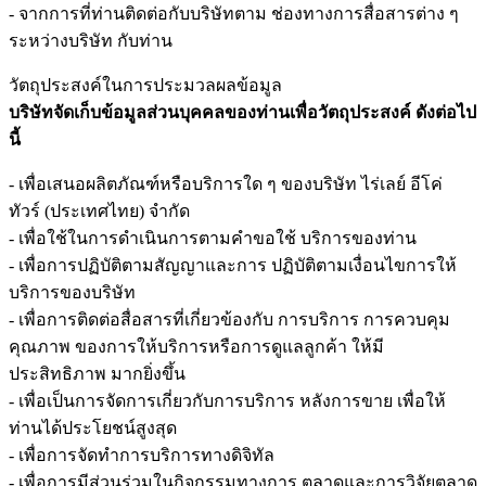
- จากการที่ท่านติดต่อกับบริษัทตาม ช่องทางการสื่อสารต่าง ๆ
ระหว่างบริษัท กับท่าน
วัตถุประสงค์ในการประมวลผลข้อมูล
บริษัทจัดเก็บข้อมูลส่วนบุคคลของท่านเพื่อวัตถุประสงค์ ดังต่อไป
นี้
- เพื่อเสนอผลิตภัณฑ์หรือบริการใด ๆ ของ
บริษัท ไร่เลย์ อีโค่
ทัวร์ (ประเทศไทย) จำกัด
- เพื่อใช้ในการดำเนินการตามคำขอใช้ บริการของท่าน
- เพื่อการปฏิบัติตามสัญญาและการ ปฏิบัติตามเงื่อนไขการให้
บริการของบริษัท
- เพื่อการติดต่อสื่อสารที่เกี่ยวข้องกับ การบริการ การควบคุม
คุณภาพ ของการให้บริการหรือการดูแลลูกค้า ให้มี
ประสิทธิภาพ มากยิ่งขึ้น
- เพื่อเป็นการจัดการเกี่ยวกับการบริการ หลังการขาย เพื่อให้
ท่านได้ประโยชน์สูงสุด
- เพื่อการจัดทำการบริการทางดิจิทัล
- เพื่อการมีส่วนร่วมในกิจกรรมทางการ ตลาดและการวิจัยตลาด