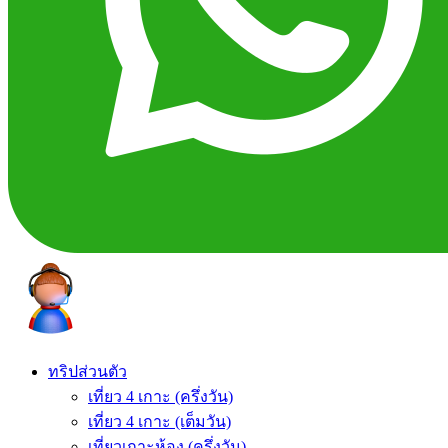
ทริปส่วนตัว
เที่ยว 4 เกาะ (ครึ่งวัน)
เที่ยว 4 เกาะ (เต็มวัน)
เที่ยวเกาะห้อง (ครึ่งวัน)