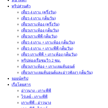
หน้าหลัก
ทริปส่วนตัว
เที่ยว 4 เกาะ (ครึ่งวัน)
เที่ยว 4 เกาะ (เต็มวัน)
เที่ยวเกาะห้อง (ครึ่งวัน)
เที่ยวเกาะห้อง (เต็มวัน)
เที่ยวเกาะพีพี (เต็มวัน)
เที่ยว 4 เกาะ + เกาะห้อง (เต็มวัน)
เที่ยว 4 เกาะ + เกาะพีพี (เต็มวัน)
เที่ยว เกาะพีพี + เกาะห้อง (เต็มวัน)
ทริปล่องเรือชมวิว 2 ชม.
เที่ยวเกาะห้อง + เกาะเจมส์บอนด์
เที่ยวเกาะเจมส์บอนด์และอ่าวพังงา (เต็มวัน)
จอยน์ทริป
เรือโดยสาร
อ่าวนาง - เกาะพีพี
ไร่เลย์ - เกาะพีพี
เกาะพีพี - อ่าวนาง