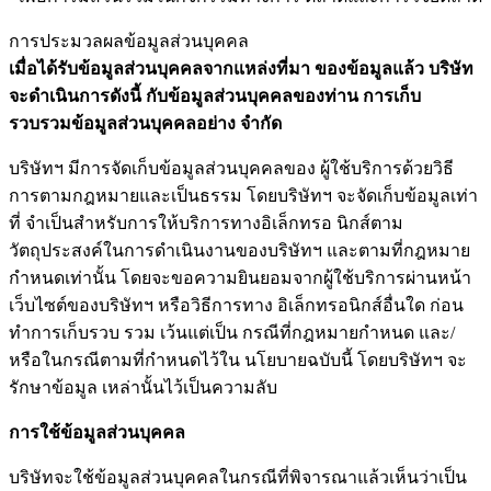
การประมวลผลข้อมูลส่วนบุคคล
เมื่อได้รับข้อมูลส่วนบุคคลจากแหล่งที่มา ของข้อมูลแล้ว บริษัท
จะดำเนินการดังนี้ กับข้อมูลส่วนบุคคลของท่าน
การเก็บ
รวบรวมข้อมูลส่วนบุคคลอย่าง จำกัด
บริษัทฯ มีการจัดเก็บข้อมูลส่วนบุคคลของ ผู้ใช้บริการด้วยวิธี
การตามกฎหมายและเป็นธรรม โดยบริษัทฯ จะจัดเก็บข้อมูลเท่า
ที่ จำเป็นสำหรับการให้บริการทางอิเล็กทรอ นิกส์ตาม
วัตถุประสงค์ในการดำเนินงานของบริษัทฯ และตามที่กฎหมาย
กำหนดเท่านั้น โดยจะขอความยินยอมจากผู้ใช้บริการผ่านหน้า
เว็บไซต์ของบริษัทฯ หรือวิธีการทาง อิเล็กทรอนิกส์อื่นใด ก่อน
ทำการเก็บรวบ รวม เว้นแต่เป็น กรณีที่กฎหมายกำหนด และ/
หรือในกรณีตามที่กำหนดไว้ใน นโยบายฉบับนี้ โดยบริษัทฯ จะ
รักษาข้อมูล เหล่านั้นไว้เป็นความลับ
การใช้ข้อมูลส่วนบุคคล
บริษัทจะใช้ข้อมูลส่วนบุคคลในกรณีที่พิจารณาแล้วเห็นว่าเป็น