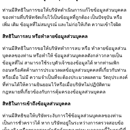
ท่านมีสิทธิในการขอให้บริษัทดำเนินการแก้ไขข้อมูลส่วนบุคคล
ของท่านที่บริษัทจัดเก็บไว้เป็นข้อมูลที่ถูกต้อง เป็นปัจจุบัน หรือ
เพิ่ม เติม ข้อมูลที่ไม่สมบูรณ์ และไม่ก่อให้เกิด ความเข้าใจผิด
สิทธิในการลบ หรือทำลายข้อมูลส่วนบุคคล
ท่านมีสิทธิในการขอให้บริษัททำการลบ หรือ ทำลายข้อมูลส่วน
บุคคลของท่าน หรือทำให้ ข้อมูลส่วนบุคคลดังกล่าวกลายเป็น
ข้อมูลที่ไม่ สามารถใช้ระบุตัวเจ้าของข้อมูลได้ หากท่านเพิก
ถอนหรือคัดค้านการประมวลผลข้อมูลส่วนบุคคลที่เกี่ยวกับท่าน
หรือเมื่อ ไม่มี ความจำเป็นที่จะต้องประมวลผลตาม วัตถุประสงค์
ที่ท่านได้ให้ความยินยอมไว้หรือเมื่อบริษัทไม่ปฏิบัติตาม
กฎหมายที่เกี่ยวข้องกับการคุ้มครองข้อมูลส่วนบุคคล
สิทธิในการเข้าถึงข้อมูลส่วนบุคคล
ท่านมีสิทธิขอให้บริษัทระงับการใช้ข้อมูลส่วนบุคคลของท่าน
เป็นการชั่วคราวได้ หาก บริษัทอยู่ในระหว่างการตรวจสอบข้อ