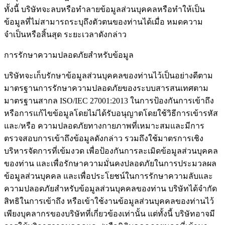
ทั้งนี้ บริษัทจะลบหรือทำลายข้อมูลส่วนบุคคลหรือทำให้เป็น
ข้อมูลที่ไม่สามารถระบุถึงตัวตนของท่านได้เมื่อ หมดความ
จำเป็นหรือสิ้นสุด ระยะเวลาดังกล่าว
การรักษาความปลอดภัยสำหรับข้อมูล
บริษัทจะเก็บรักษาข้อมูลส่วนบุคคลของท่านไว้เป็นอย่างดีตาม
มาตรฐานการรักษาความปลอดภัยของระบบสารสนเทศตาม
มาตรฐานสากล ISO/IEC 27001:2013 ในการป้องกันการเข้าถึง
หรือการแก้ไขข้อมูลโดยไม่ได้รับอนุญาตโดยใช้วิธีการเข้ารหัส
และ/หรือ ความปลอดภัยทางกายภาพที่เหมาะสมและมีการ
ตรวจสอบการเข้าถึงข้อมูลดังกล่าว รวมถึงใช้มาตรการเชิง
บริหารจัดการที่เข้มงวด เพื่อป้องกันการละเมิดข้อมูลส่วนบุคคล
ของท่าน และเพื่อรักษาความมั่นคงปลอดภัยในการประมวลผล
ข้อมูลส่วนบุคคล และเพื่อประโยชน์ในการรักษาความลับและ
ความปลอดภัยสำหรับข้อมูลส่วนบุคคลของท่าน บริษัทได้จำกัด
สิทธิในการเข้าถึง หรือเข้าใช้งานข้อมูลส่วนบุคคลของท่านไว้
เพียงบุคลากรของบริษัทที่เกี่ยวข้องเท่านั้น แต่ทั้งนี้ บริษัทอาจมี