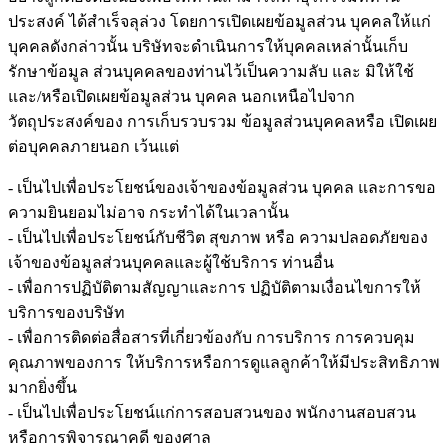
ประสงค์ ได้สำเร็จลุล่วง โดยการเปิดเผยข้อมูลส่วน บุคคลให้แก่
บุคคลดังกล่าวนั้น บริษัทจะดำเนินการให้บุคคลเหล่านั้นเก็บ
รักษาข้อมูล ส่วนบุคคลของท่านไว้เป็นความลับ และ มิให้ใช้
และ/หรือเปิดเผยข้อมูลส่วน บุคคล นอกเหนือไปจาก
วัตถุประสงค์ของ การเก็บรวบรวม ข้อมูลส่วนบุคคลหรือ เปิดเผย
ต่อบุคคลภายนอก เว้นแต่
- เป็นไปเพื่อประโยชน์ของเจ้าของข้อมูลส่วน บุคคล และการขอ
ความยินยอมไม่อาจ กระทำได้ในเวลานั้น
- เป็นไปเพื่อประโยชน์กับชีวิต สุขภาพ หรือ ความปลอดภัยของ
เจ้าของข้อมูลส่วนบุคคลและผู้ใช้บริการ ท่านอื่น
- เพื่อการปฏิบัติตามสัญญาและการ ปฏิบัติตามเงื่อนไขการให้
บริการของบริษัท
- เพื่อการติดต่อสื่อสารที่เกี่ยวข้องกับ การบริการ การควบคุม
คุณภาพของการ ให้บริการหรือการดูแลลูกค้าให้มีประสิทธิภาพ
มากยิ่งขึ้น
- เป็นไปเพื่อประโยชน์แก่การสอบสวนของ พนักงานสอบสวน
หรือการพิจารณาคดี ของศาล