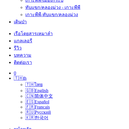
เกาะพีพี-เมืองกระบี่
ทับแขก/คลองม่วง - เกาะพีพี
เกาะพีพี-ทับแขก/คลองม่วง
เดินป่า
เรือโดยสารเหมาลำ
แกลเลอรี
รีวิว
บทความ
ติดต่อเรา
0
🇹🇭
th
🇹🇭
ไทย
🇬🇧
English
🇨🇳
简体中文
🇪🇸
Español
🇫🇷
Français
🇷🇺
Русский
🇰🇷
한국어