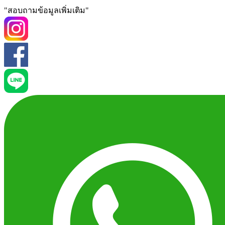
"สอบถามข้อมูลเพิ่มเติม"