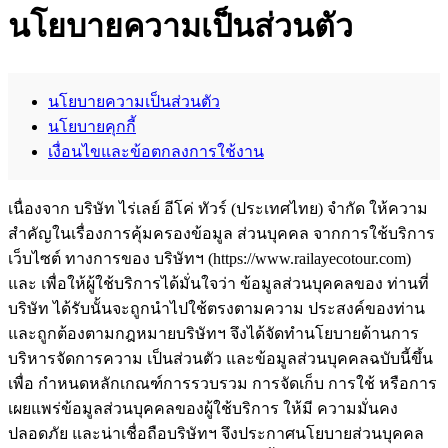
นโยบายความเป็นส่วนตัว
นโยบายความเป็นส่วนตัว
นโยบายคุกกี้
เงื่อนไขและข้อตกลงการใช้งาน
เนื่องจาก บริษัท ไร่เลย์ อีโค่ ทัวร์ (ประเทศไทย) จำกัด ให้ความ
สำคัญในเรื่องการคุ้มครองข้อมูล ส่วนบุคคล จากการใช้บริการ
เว็บไซต์ ทางการของ บริษัทฯ (https://www.railayecotour.com)
และ เพื่อให้ผู้ใช้บริการได้มั่นใจว่า ข้อมูลส่วนบุคคลของ ท่านที่
บริษัท ได้รับนั้นจะถูกนำไปใช้ตรงตามความ ประสงค์ของท่าน
และถูกต้องตามกฎหมายบริษัทฯ จึงได้จัดทำนโยบายด้านการ
บริหารจัดการความ เป็นส่วนตัว และข้อมูลส่วนบุคคลฉบับนี้ขึ้น
เพื่อ กำหนดหลักเกณฑ์การรวบรวม การจัดเก็บ การใช้ หรือการ
เผยแพร่ข้อมูลส่วนบุคคลของผู้ใช้บริการ ให้มี ความมั่นคง
ปลอดภัย และน่าเชื่อถือบริษัทฯ จึงประกาศนโยบายส่วนบุคคล