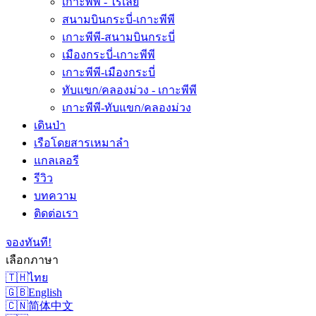
เกาะพีพี - ไร่เลย์
สนามบินกระบี่-เกาะพีพี
เกาะพีพี-สนามบินกระบี่
เมืองกระบี่-เกาะพีพี
เกาะพีพี-เมืองกระบี่
ทับแขก/คลองม่วง - เกาะพีพี
เกาะพีพี-ทับแขก/คลองม่วง
เดินป่า
เรือโดยสารเหมาลำ
แกลเลอรี
รีวิว
บทความ
ติดต่อเรา
จองทันที!
เลือกภาษา
🇹🇭
ไทย
🇬🇧
English
🇨🇳
简体中文