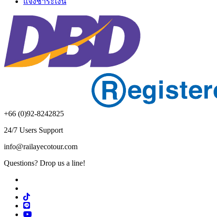
แจ้งชำระเงิน
+66 (0)92-8242825
24/7 Users Support
info@railayecotour.com
Questions? Drop us a line!