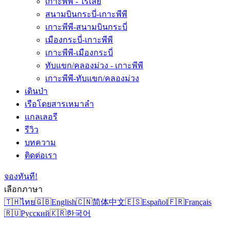
เกาะพีพี - ไร่เลย์
สนามบินกระบี่-เกาะพีพี
เกาะพีพี-สนามบินกระบี่
เมืองกระบี่-เกาะพีพี
เกาะพีพี-เมืองกระบี่
ทับแขก/คลองม่วง - เกาะพีพี
เกาะพีพี-ทับแขก/คลองม่วง
เดินป่า
เรือโดยสารเหมาลำ
แกลเลอรี
รีวิว
บทความ
ติดต่อเรา
จองทันที!
เลือกภาษา
🇹🇭
ไทย
🇬🇧
English
🇨🇳
简体中文
🇪🇸
Español
🇫🇷
Français
🇷🇺
Русский
🇰🇷
한국어