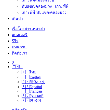
เกาะพีพี-เมืองกระบี่
ทับแขก/คลองม่วง - เกาะพีพี
เกาะพีพี-ทับแขก/คลองม่วง
เดินป่า
เรือโดยสารเหมาลำ
แกลเลอรี
รีวิว
บทความ
ติดต่อเรา
0
🇹🇭
th
🇹🇭
ไทย
🇬🇧
English
🇨🇳
简体中文
🇪🇸
Español
🇫🇷
Français
🇷🇺
Русский
🇰🇷
한국어