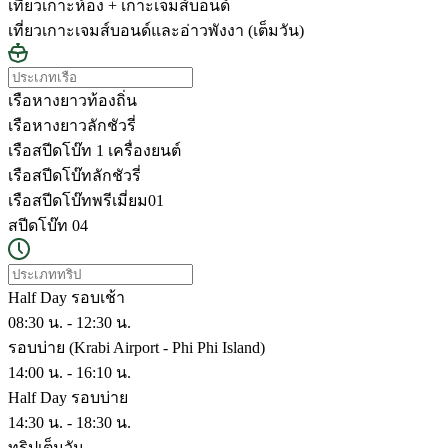
เที่ยวเกาะห้อง + เกาะเจมส์บอนด์
เที่ยวเกาะเจมส์บอนด์และอ่าวพังงา (เต็มวัน)
เรือหางยาวท้องถิ่น
เรือหางยาวลักชัวรี่
เรือสปีดโบ๊ท 1 เครื่องยนต์
เรือสปีดโบ๊ทลักชัวรี่
เรือสปีดโบ๊ทพรีเมี่ยม01
สปีดโบ๊ท 04
Half Day รอบเช้า
08:30 น. - 12:30 น.
รอบบ่าย (Krabi Airport - Phi Phi Island)
14:00 น. - 16:10 น.
Half Day รอบบ่าย
14:30 น. - 18:30 น.
ทริปเต็มวัน