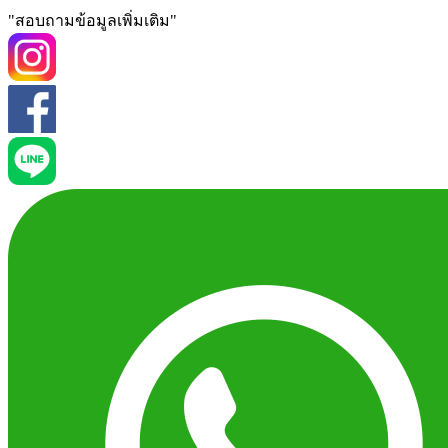
"สอบถามข้อมูลเพิ่มเติม"