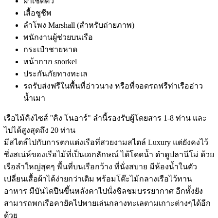
ผ้าเช็ดตัว
เสื้อชูชีพ
ลำโพง Marshall (สำหรับถ่ายภาพ)
พนักงานผู้ช่วยบนเรือ
กระเป๋าชายหาด
หน้ากาก snorkel
ประกันภัยทางทะเล
รถรับส่งฟรีในพื้นที่อ่าวนาง หรือที่จอดรถฟรีท่าเรืออ่าว
น้ำเมา
เรือไม้คิงไซส์ ''คิง โนอาร์" ลำนี้รองรับผู้โดยสาร 1-8 ท่าน และ
ไปได้สูงสุดถึง 20 ท่าน
มีสไตล์ไปกับการตกแต่งเรือที่สวยงามสไตล์ Luxury แต่ยังคงไว้
ซึ่งสเน่ห์ของเรือไม้ที่เป็นเอกลักษณ์ ได้โดดน้ำ ดำดูปลานีโม่ ด้วย
เรือลำใหญ่สุดๆ พื้นที่บนเรือกว้าง ที่นั่งสบาย มีห้องน้ำในตัว
เปลี่ยนเสื้อผ้าได้ง่ายกว่าเดิม พร้อมโต๊ะไม้กลางเรือไว้ทาน
อาหาร มีบันไดปีนขึ้นหลังคาไปนั่งชิลชมบรรยากาศ อีกทั้งยัง
สามารถพกเรือคายัคไปพายเล่นกลางทะเลตามเกาะต่างๆได้อีก
ด้วย