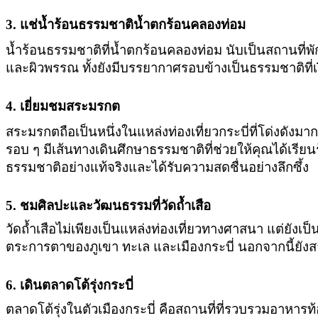
3. แช่น้ำร้อนธรรมชาติน้ำตกร้อนคลองท่อม
น้ำร้อนธรรมชาติที่น้ำตกร้อนคลองท่อม นับเป็นสถานที่พัก
และผิวพรรณ ทั้งยังมีบรรยากาศรอบข้างเป็นธรรมชาติที่เ
4. เยี่ยมชมสระมรกต
สระมรกตถือเป็นหนึ่งในแหล่งท่องเที่ยวกระบี่ที่โด่งดัง
รอบ ๆ มีเส้นทางเดินศึกษาธรรมชาติที่ช่วยให้คุณได้เรีย
ธรรมชาติอย่างแท้จริงและได้รับความสดชื่นอย่างลึกซึ้ง
5. ชมศิลปะและวัฒนธรรมที่วัดถ้ำเสือ
วัดถ้ำเสือไม่เพียงเป็นแหล่งท่องเที่ยวทางศาสนา แต่ยังเป
ตระการตาของภูเขา ทะเล และเมืองกระบี่ นอกจากนี้ยังสา
6. เดินตลาดโต้รุ่งกระบี่
ตลาดโต้รุ่งในตัวเมืองกระบี่ คือสถานที่ที่รวบรวมอาหา