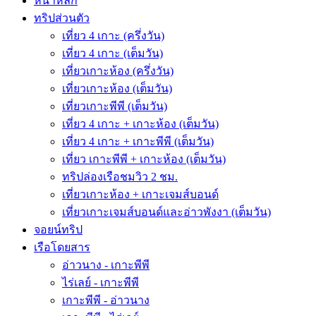
หน้าหลัก
ทริปส่วนตัว
เที่ยว 4 เกาะ (ครึ่งวัน)
เที่ยว 4 เกาะ (เต็มวัน)
เที่ยวเกาะห้อง (ครึ่งวัน)
เที่ยวเกาะห้อง (เต็มวัน)
เที่ยวเกาะพีพี (เต็มวัน)
เที่ยว 4 เกาะ + เกาะห้อง (เต็มวัน)
เที่ยว 4 เกาะ + เกาะพีพี (เต็มวัน)
เที่ยว เกาะพีพี + เกาะห้อง (เต็มวัน)
ทริปล่องเรือชมวิว 2 ชม.
เที่ยวเกาะห้อง + เกาะเจมส์บอนด์
เที่ยวเกาะเจมส์บอนด์และอ่าวพังงา (เต็มวัน)
จอยน์ทริป
เรือโดยสาร
อ่าวนาง - เกาะพีพี
ไร่เลย์ - เกาะพีพี
เกาะพีพี - อ่าวนาง