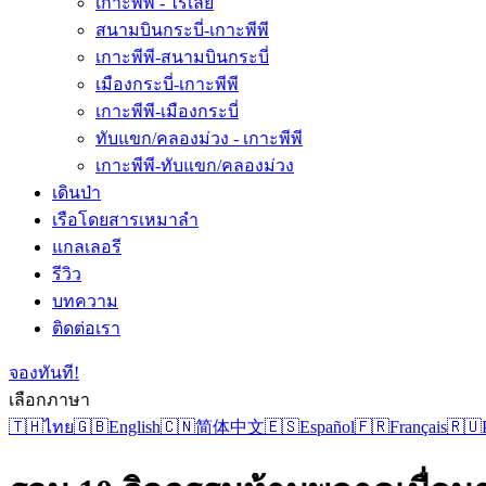
เกาะพีพี - ไร่เลย์
สนามบินกระบี่-เกาะพีพี
เกาะพีพี-สนามบินกระบี่
เมืองกระบี่-เกาะพีพี
เกาะพีพี-เมืองกระบี่
ทับแขก/คลองม่วง - เกาะพีพี
เกาะพีพี-ทับแขก/คลองม่วง
เดินป่า
เรือโดยสารเหมาลำ
แกลเลอรี
รีวิว
บทความ
ติดต่อเรา
จองทันที!
เลือกภาษา
🇹🇭
ไทย
🇬🇧
English
🇨🇳
简体中文
🇪🇸
Español
🇫🇷
Français
🇷🇺