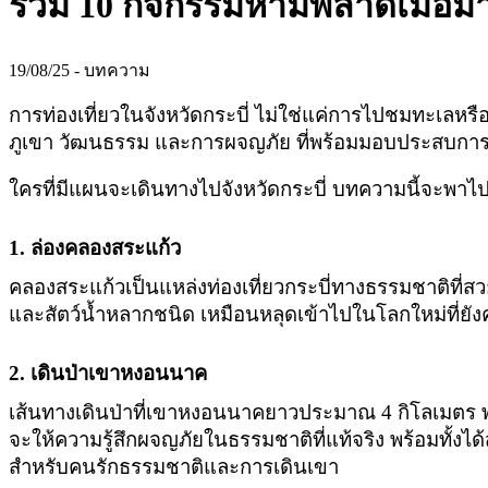
รวม 10 กิจกรรมห้ามพลาดเมื่อมา เ
19/08/25 - บทความ
การท่องเที่ยวในจังหวัดกระบี่ ไม่ใช่แค่การไปชมทะเลหรื
ภูเขา วัฒนธรรม และการผจญภัย ที่พร้อมมอบประสบการณ
ใครที่มีแผนจะเดินทางไปจังหวัดกระบี่ บทความนี้จะพาไปรู
1. ล่องคลองสระแก้ว
คลองสระแก้วเป็นแหล่งท่องเที่ยวกระบี่ทางธรรมชาติที่
และสัตว์น้ำหลากชนิด เหมือนหลุดเข้าไปในโลกใหม่ที่ยังค
2. เดินป่าเขาหงอนนาค
เส้นทางเดินป่าที่เขาหงอนนาคยาวประมาณ 4 กิโลเมตร พ
จะให้ความรู้สึกผจญภัยในธรรมชาติที่แท้จริง พร้อมทั้งได
สำหรับคนรักธรรมชาติและการเดินเขา