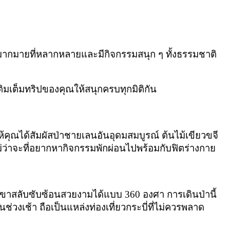
ีกมากมายที่หลากหลายและมีกิจกรรมสนุก ๆ ทั้งธรรมชาติ
เติมเต็มทริปของคุณให้สนุกครบทุกมิติกัน
ุณได้สัมผัสป่าชายเลนอันอุดมสมบูรณ์ ต้นไม้เขียวขจี
ไม่ว่าจะที่อยากหากิจกรรมพักผ่อนไปพร้อมกับฟิตร่างกาย
ขาสลับซับซ้อนสวยงามได้แบบ 360 องศา การเดินป่านี้
่วงเช้า ถือเป็นแหล่งท่องเที่ยวกระบี่ที่ไม่ควรพลาด